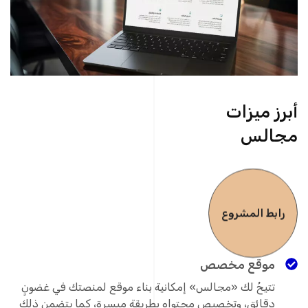
أبرز ميزات
مجالس
رابط المشروع
موقع مخصص
تتيحُ لك «مجالس» إمكانية بناء موقع لمنصتك في غضونٍ
دقائق، وتخصيص محتواه بطريقة ميسرة، كما يتضمن ذلك