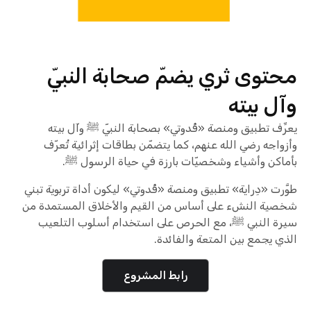
محتوى ثري يضمّ صحابة النبيّ
وآل بيته
يعرِّف تطبيق ومنصة «قُدوتي» بصحابة النبيّ ﷺ وآل بيته
وأزواجه رضي الله عنهم، كما يتضمّن بطاقات إثرائية تُعرّف
بأماكن وأشياء وشخصيّات بارزة في حياة الرسول ﷺ.
طوَّرت «دِراية» تطبيق ومنصة «قُدوتي» ليكون أداة تربوية تبني
شخصية النشء على أساس من القيم والأخلاق المستمدة من
سيرة النبي ﷺ، مع الحرص على استخدام أسلوب التلعيب
الذي يجمع بين المتعة والفائدة.
رابط المشروع