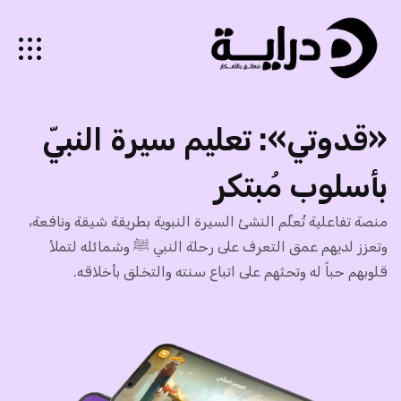
«قدوتي»: تعليم سيرة النبيّ
بأسلوب مُبتكر
منصة تفاعلية تُعلِّم النشئ السيرة النبوية بطريقة شيقة ونافعة،
وتعزز لديهم عمق التعرف على رحلة النبي ﷺ وشمائله لتملأ
قلوبهم حباً له وتحثهم على اتباع سنته والتخلق بأخلاقه.