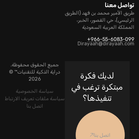
تواصل معنا
طريق الأمير محمد بن فهد (الطريق
الرئيسي)، حي القصور، الخبر،
المملكة العربية السعودية
966-55-6083-099+
Dirayaah@dirayaah.com
جميع الحقوق محفوظة.
دراية الذكية للتقنيات
™ ©
لديك فكرة
2026
مبتكرة ترغب في
سياسة الخصوصية
تنفيذها؟
سياسة ملفات تعريف الارتباط
اتصل بنا
اتصل بنا