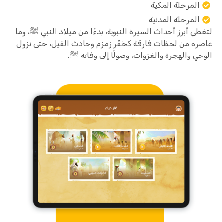
المرحلة المكية
المرحلة المدنية
لتغطي أبرز أحداث السيرة النبوية، بدءًا من ميلاد النبي ﷺ، وما
عاصره من لحظات فارقة كحَفْر زمزم وحادث الفيل، حتى نزول
الوحي والهجرة والغزوات، وصولًا إلى وفاته ﷺ.