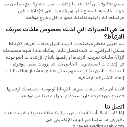
مستهدفة وقياس أداء هذه الإعلانات. نحن نتشارك مع معلنين من
جهات خارجية للسماح لنا ولهم بالتعرف على الإعلانات التي
عرضناها لك وكيفية تفاعلك معها داخل وخارج موقعنا.
ما هي الخيارات التي لديك بخصوص ملفات تعريف
الارتباط؟
يتم تعيين معظم متصفحات الويب لقبول ملفات تعريف الارتباط
بشكل افتراضي. إذا كنت تفضل ذلك ، يمكنك عادةً ضبط متصفحك
لإزالة ملفات تعريف الارتباط أو رفضها باتباع الإرشادات الموجودة
في إعدادات المستعرض الخاص بك. قد يزودك بعض موفري
التحليلات الذين نتشارك معهم ، مثل Google Analytics ، بآليات
إلغاء الاشتراك الإضافية.
لاحظ أن حذف ملفات تعريف الارتباط أو توجيه متصفحك لرفضها
قد يحد من قدرتك على استخدام أجزاء معينة من موقعنا.
اتصل بنا
إذا كانت لديك أسئلة بخصوص سياسة ملفات تعريف الارتباط هذه
، فيرجى مراسلتنا عبر البريد الإلكتروني على
dirayaah@dirayaah.com